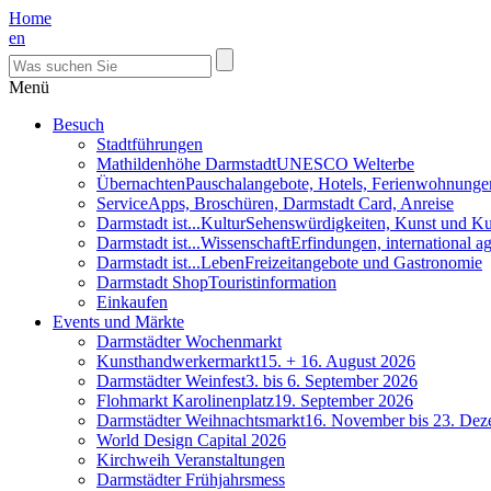
Home
en
Menü
Besuch
Stadtführungen
Mathildenhöhe Darmstadt
UNESCO Welterbe
Übernachten
Pauschalangebote, Hotels, Ferienwohnunge
Service
Apps, Broschüren, Darmstadt Card, Anreise
Darmstadt ist...Kultur
Sehenswürdigkeiten, Kunst und Ku
Darmstadt ist...Wissenschaft
Erfindungen, international 
Darmstadt ist...Leben
Freizeitangebote und Gastronomie
Darmstadt Shop
Touristinformation
Einkaufen
Events und Märkte
Darmstädter Wochenmarkt
Kunsthandwerkermarkt
15. + 16. August 2026
Darmstädter Weinfest
3. bis 6. September 2026
Flohmarkt Karolinenplatz
19. September 2026
Darmstädter Weihnachtsmarkt
16. November bis 23. De
World Design Capital 2026
Kirchweih Veranstaltungen
Darmstädter Frühjahrsmess