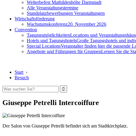
Welterbefest Mathildenhöhe Darmstadt
Alle Veranstaltungstermine
Standplatzbewerbungen Veranstaltungen
Wirtschaftsförderung
Wachstumskonferenz
20. November 2026
Convention
Tagungsmöglichkeiten
Locations und Veranstaltungshäus
Hotels und Tagungshotels
Große Tagungshotels und indiv
Special Locations
Veranstalter finden hier die passende L
Angebote und Führungen für Gruppen
Lernen Sie die S
Start
›
Besuch
Giuseppe Petrelli Intercoiffure
Der Salon von Giuseppe Petrelli befindet sich am Stadtkirchplatz.