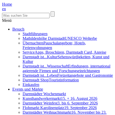
Home
en
Menü
Besuch
Stadtführungen
Mathildenhöhe Darmstadt
UNESCO Welterbe
Übernachten
Pauschalangebote, Hotels,
Ferienwohnungen
Service
Apps, Broschüren, Darmstadt Card, Anreise
Darmstadt ist...Kultur
Sehenswürdigkeiten, Kunst und
Kultur
Darmstadt ist...Wissenschaft
Erfindungen, international
agierende Firmen und Forschungseinrichtungen
Darmstadt ist...Leben
Freizeitangebote und Gastronomie
Darmstadt Shop
Touristinformation
Einkaufen
Events und Märkte
Darmstädter Wochenmarkt
Kunsthandwerkermarkt
15. + 16. August 2026
Darmstädter Weinfest
3. bis 6. September 2026
Flohmarkt Karolinenplatz
19. September 2026
Darmstädter Weihnachtsmarkt
16. November bis 23.