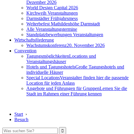
Dezember 2026
World Design Capital 2026
Kirchweih Veranstaltungen
Darmstädter Frühjahrsmess
Welterbefest Mathildenhöhe Darmstadt
Alle Veranstaltungstermine
Standplatzbewerbungen Veranstaltungen
Wirtschaftsförderung
Wachstumskonferenz
20. November 2026
Convention
Tagungsmöglichkeiten
Locations und
Veranstaltungshäuser
Hotels und Tagungshotels
Große Tagungshotels und
individuelle Häuser
Special Locations
Veranstalter finden hier die passende
Location für jeden Anlass
Angebote und Führungen für Gruppen
Lernen Sie die
Stadt im Rahmen einer Führung kennen
Start
›
Besuch