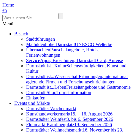
Home
en
Menü
Besuch
Stadtführungen
Mathildenhöhe Darmstadt
UNESCO Welterbe
Übernachten
Pauschalangebote, Hotels,
Ferienwohnungen
Service
Apps, Broschüren, Darmstadt Card, Anreise
Darmstadt ist...Kultur
Sehenswürdigkeiten, Kunst und
Kultur
Darmstadt ist...Wissenschaft
Erfindungen, international
agierende Firmen und Forschungseinrichtungen
Darmstadt ist...Leben
Freizeitangebote und Gastronomie
Darmstadt Shop
Touristinformation
Einkaufen
Events und Märkte
Darmstädter Wochenmarkt
Kunsthandwerkermarkt
15. + 16. August 2026
Darmstädter Weinfest
3. bis 6. September 2026
Flohmarkt Karolinenplatz
19. September 2026
Darmstädter Weihnachtsmarkt
16. November bis 23.