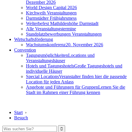
Dezember 2026
World Design Capital 2026
Kirchweih Veranstaltungen
Darmstädter Frühjahrsmess
Welterbefest Mathildenhöhe Darmstadt
Alle Veranstaltungstermine
Standplatzbewerbungen Veranstaltungen
Wirtschaftsförderung
Wachstumskonferenz
20. November 2026
Convention
Tagungsmöglichkeiten
Locations und
Veranstaltungshäuser
Hotels und Tagungshotels
Große Tagungshotels und
individuelle Häuser
Special Locations
Veranstalter finden hier die passende
Location für jeden Anlass
Angebote und Führungen für Gruppen
Lernen Sie die
Stadt im Rahmen einer Führung kennen
Start
›
Besuch