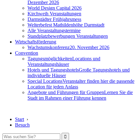
Dezember 2026
World Design Capital 2026
Kirchweih Veranstaltungen
Darmstädter Frühjahrsmess
Welterbefest Mathildenhöhe Darmstadt
Alle Veranstaltungstermine
Standplatzbewerbungen Veranstaltungen
Wirtschaftsförderung
Wachstumskonferenz
20. November 2026
Convention
Tagungsmöglichkeiten
Locations und
Veranstaltungshäuser
Hotels und Tagungshotels
Große Tagungshotels und
individuelle Häuser
Special Locations
Veranstalter finden hier die passende
Location für jeden Anlass
Angebote und Führungen für Gruppen
Lernen Sie die
Stadt im Rahmen einer Führung kennen
Start
›
Besuch