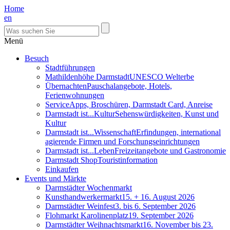
Home
en
Menü
Besuch
Stadtführungen
Mathildenhöhe Darmstadt
UNESCO Welterbe
Übernachten
Pauschalangebote, Hotels,
Ferienwohnungen
Service
Apps, Broschüren, Darmstadt Card, Anreise
Darmstadt ist...Kultur
Sehenswürdigkeiten, Kunst und
Kultur
Darmstadt ist...Wissenschaft
Erfindungen, international
agierende Firmen und Forschungseinrichtungen
Darmstadt ist...Leben
Freizeitangebote und Gastronomie
Darmstadt Shop
Touristinformation
Einkaufen
Events und Märkte
Darmstädter Wochenmarkt
Kunsthandwerkermarkt
15. + 16. August 2026
Darmstädter Weinfest
3. bis 6. September 2026
Flohmarkt Karolinenplatz
19. September 2026
Darmstädter Weihnachtsmarkt
16. November bis 23.