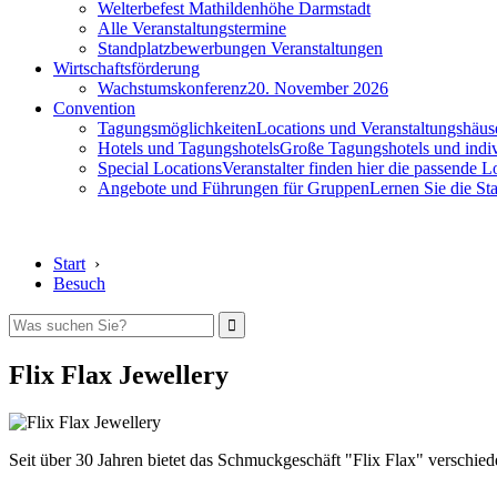
Welterbefest Mathildenhöhe Darmstadt
Alle Veranstaltungstermine
Standplatzbewerbungen Veranstaltungen
Wirtschaftsförderung
Wachstumskonferenz
20. November 2026
Convention
Tagungsmöglichkeiten
Locations und Veranstaltungshäus
Hotels und Tagungshotels
Große Tagungshotels und indiv
Special Locations
Veranstalter finden hier die passende L
Angebote und Führungen für Gruppen
Lernen Sie die S
Start
›
Besuch
Flix Flax Jewellery
Seit über 30 Jahren bietet das Schmuckgeschäft "Flix Flax" verschied