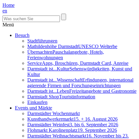
Home
en
Menü
Besuch
Stadtführungen
Mathildenhöhe Darmstadt
UNESCO Welterbe
Übernachten
Pauschalangebote, Hotels,
Ferienwohnungen
Service
Apps, Broschüren, Darmstadt Card, Anreise
Darmstadt ist...Kultur
Sehenswürdigkeiten, Kunst und
Kultur
Darmstadt ist...Wissenschaft
Erfindungen, international
agierende Firmen und Forschungseinrichtungen
Darmstadt ist...Leben
Freizeitangebote und Gastronomie
Darmstadt Shop
Touristinformation
Einkaufen
Events und Märkte
Darmstädter Wochenmarkt
Kunsthandwerkermarkt
15. + 16. August 2026
Darmstädter Weinfest
3. bis 6. September 2026
Flohmarkt Karolinenplatz
19. September 2026
Darmstädter Weihnachtsmarkt
16. November bis 23.