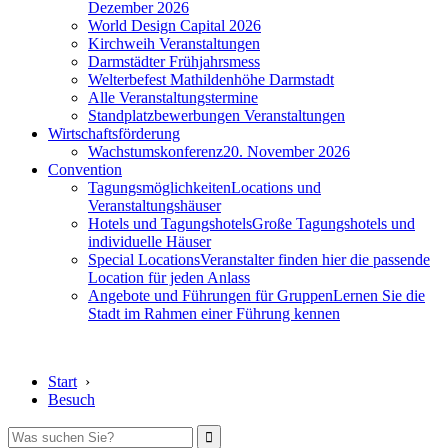
Dezember 2026
World Design Capital 2026
Kirchweih Veranstaltungen
Darmstädter Frühjahrsmess
Welterbefest Mathildenhöhe Darmstadt
Alle Veranstaltungstermine
Standplatzbewerbungen Veranstaltungen
Wirtschaftsförderung
Wachstumskonferenz
20. November 2026
Convention
Tagungsmöglichkeiten
Locations und
Veranstaltungshäuser
Hotels und Tagungshotels
Große Tagungshotels und
individuelle Häuser
Special Locations
Veranstalter finden hier die passende
Location für jeden Anlass
Angebote und Führungen für Gruppen
Lernen Sie die
Stadt im Rahmen einer Führung kennen
Start
›
Besuch