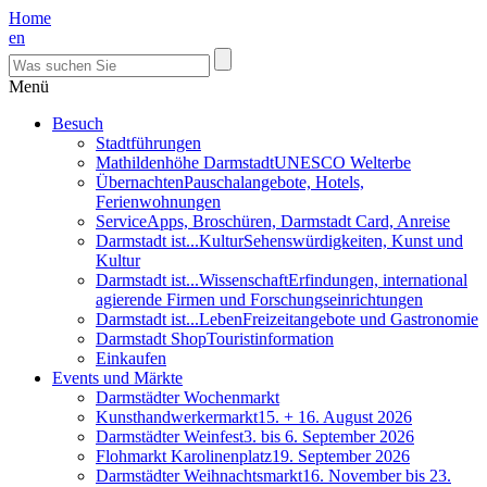
Home
en
Menü
Besuch
Stadtführungen
Mathildenhöhe Darmstadt
UNESCO Welterbe
Übernachten
Pauschalangebote, Hotels,
Ferienwohnungen
Service
Apps, Broschüren, Darmstadt Card, Anreise
Darmstadt ist...Kultur
Sehenswürdigkeiten, Kunst und
Kultur
Darmstadt ist...Wissenschaft
Erfindungen, international
agierende Firmen und Forschungseinrichtungen
Darmstadt ist...Leben
Freizeitangebote und Gastronomie
Darmstadt Shop
Touristinformation
Einkaufen
Events und Märkte
Darmstädter Wochenmarkt
Kunsthandwerkermarkt
15. + 16. August 2026
Darmstädter Weinfest
3. bis 6. September 2026
Flohmarkt Karolinenplatz
19. September 2026
Darmstädter Weihnachtsmarkt
16. November bis 23.