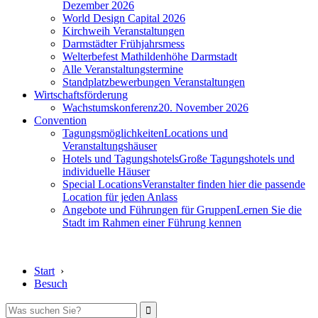
Dezember 2026
World Design Capital 2026
Kirchweih Veranstaltungen
Darmstädter Frühjahrsmess
Welterbefest Mathildenhöhe Darmstadt
Alle Veranstaltungstermine
Standplatzbewerbungen Veranstaltungen
Wirtschaftsförderung
Wachstumskonferenz
20. November 2026
Convention
Tagungsmöglichkeiten
Locations und
Veranstaltungshäuser
Hotels und Tagungshotels
Große Tagungshotels und
individuelle Häuser
Special Locations
Veranstalter finden hier die passende
Location für jeden Anlass
Angebote und Führungen für Gruppen
Lernen Sie die
Stadt im Rahmen einer Führung kennen
Start
›
Besuch