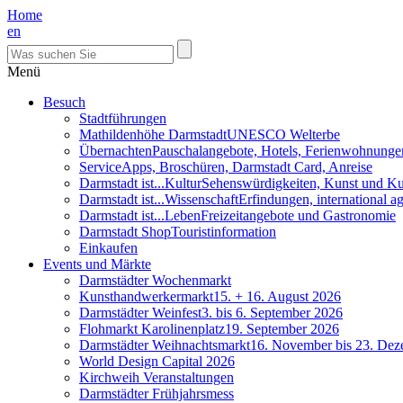
Home
en
Menü
Besuch
Stadtführungen
Mathildenhöhe Darmstadt
UNESCO Welterbe
Übernachten
Pauschalangebote, Hotels, Ferienwohnunge
Service
Apps, Broschüren, Darmstadt Card, Anreise
Darmstadt ist...Kultur
Sehenswürdigkeiten, Kunst und Ku
Darmstadt ist...Wissenschaft
Erfindungen, international 
Darmstadt ist...Leben
Freizeitangebote und Gastronomie
Darmstadt Shop
Touristinformation
Einkaufen
Events und Märkte
Darmstädter Wochenmarkt
Kunsthandwerkermarkt
15. + 16. August 2026
Darmstädter Weinfest
3. bis 6. September 2026
Flohmarkt Karolinenplatz
19. September 2026
Darmstädter Weihnachtsmarkt
16. November bis 23. De
World Design Capital 2026
Kirchweih Veranstaltungen
Darmstädter Frühjahrsmess