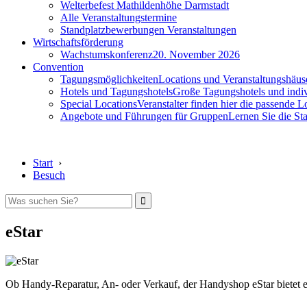
Welterbefest Mathildenhöhe Darmstadt
Alle Veranstaltungstermine
Standplatzbewerbungen Veranstaltungen
Wirtschaftsförderung
Wachstumskonferenz
20. November 2026
Convention
Tagungsmöglichkeiten
Locations und Veranstaltungshäus
Hotels und Tagungshotels
Große Tagungshotels und indiv
Special Locations
Veranstalter finden hier die passende L
Angebote und Führungen für Gruppen
Lernen Sie die S
Start
›
Besuch
eStar
Ob Handy-Reparatur, An- oder Verkauf, der Handyshop eStar bietet 