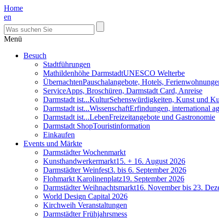
Home
en
Menü
Besuch
Stadtführungen
Mathildenhöhe Darmstadt
UNESCO Welterbe
Übernachten
Pauschalangebote, Hotels, Ferienwohnunge
Service
Apps, Broschüren, Darmstadt Card, Anreise
Darmstadt ist...Kultur
Sehenswürdigkeiten, Kunst und Ku
Darmstadt ist...Wissenschaft
Erfindungen, international 
Darmstadt ist...Leben
Freizeitangebote und Gastronomie
Darmstadt Shop
Touristinformation
Einkaufen
Events und Märkte
Darmstädter Wochenmarkt
Kunsthandwerkermarkt
15. + 16. August 2026
Darmstädter Weinfest
3. bis 6. September 2026
Flohmarkt Karolinenplatz
19. September 2026
Darmstädter Weihnachtsmarkt
16. November bis 23. De
World Design Capital 2026
Kirchweih Veranstaltungen
Darmstädter Frühjahrsmess