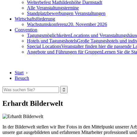
Welterbefest Mathildenhöhe Darmstadt
Alle Veranstaltungstermine
Standplatzbewerbungen Veranstaltungen
Wirtschaftsförderung
Wachstumskonferenz
20. November 2026
Convention
Tagungsmöglichkeiten
Locations und Veranstaltungshäus
Hotels und Tagungshotels
Große Tagungshotels und indiv
Special Locations
Veranstalter finden hier die passende L
Angebote und Führungen für Gruppen
Lernen Sie die S
Start
›
Besuch
Erhardt Bilderwelt
In der Bilderwelt stellen wir Ihre Fotos in den Mittelpunkt unserer Ar
unsere gut ausgebildeten und erfahrenen Mitarbeiter professionell und