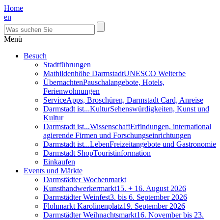
Home
en
Menü
Besuch
Stadtführungen
Mathildenhöhe Darmstadt
UNESCO Welterbe
Übernachten
Pauschalangebote, Hotels,
Ferienwohnungen
Service
Apps, Broschüren, Darmstadt Card, Anreise
Darmstadt ist...Kultur
Sehenswürdigkeiten, Kunst und
Kultur
Darmstadt ist...Wissenschaft
Erfindungen, international
agierende Firmen und Forschungseinrichtungen
Darmstadt ist...Leben
Freizeitangebote und Gastronomie
Darmstadt Shop
Touristinformation
Einkaufen
Events und Märkte
Darmstädter Wochenmarkt
Kunsthandwerkermarkt
15. + 16. August 2026
Darmstädter Weinfest
3. bis 6. September 2026
Flohmarkt Karolinenplatz
19. September 2026
Darmstädter Weihnachtsmarkt
16. November bis 23.