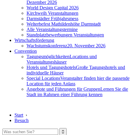
Dezember 2026
World Design Capital 2026
Kirchweih Veranstaltungen
Darmstädter Frühjahrsmess
Welterbefest Mathildenhöhe Darmstadt
Alle Veranstaltungstermine
Standplatzbewerbungen Veranstaltungen
Wirtschaftsförderung
Wachstumskonferenz
20. November 2026
Convention
Tagungsmöglichkeiten
Locations und
Veranstaltungshäuser
Hotels und Tagungshotels
Große Tagungshotels und
individuelle Häuser
Special Locations
Veranstalter finden hier die passende
Location für jeden Anlass
Angebote und Führungen für Gruppen
Lernen Sie die
Stadt im Rahmen einer Führung kennen
Start
›
Besuch