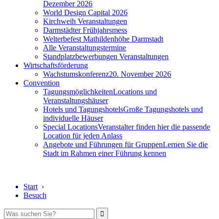
Dezember 2026
World Design Capital 2026
Kirchweih Veranstaltungen
Darmstädter Frühjahrsmess
Welterbefest Mathildenhöhe Darmstadt
Alle Veranstaltungstermine
Standplatzbewerbungen Veranstaltungen
Wirtschaftsförderung
Wachstumskonferenz
20. November 2026
Convention
Tagungsmöglichkeiten
Locations und
Veranstaltungshäuser
Hotels und Tagungshotels
Große Tagungshotels und
individuelle Häuser
Special Locations
Veranstalter finden hier die passende
Location für jeden Anlass
Angebote und Führungen für Gruppen
Lernen Sie die
Stadt im Rahmen einer Führung kennen
Start
›
Besuch