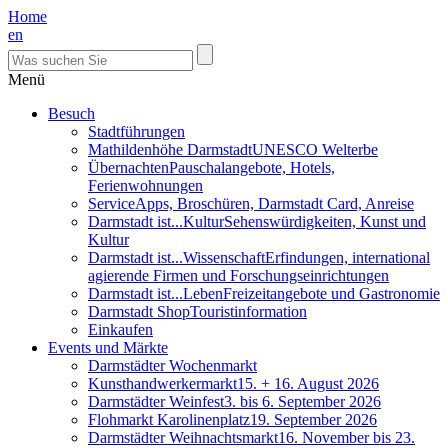
Home
en
Menü
Besuch
Stadtführungen
Mathildenhöhe Darmstadt
UNESCO Welterbe
Übernachten
Pauschalangebote, Hotels,
Ferienwohnungen
Service
Apps, Broschüren, Darmstadt Card, Anreise
Darmstadt ist...Kultur
Sehenswürdigkeiten, Kunst und
Kultur
Darmstadt ist...Wissenschaft
Erfindungen, international
agierende Firmen und Forschungseinrichtungen
Darmstadt ist...Leben
Freizeitangebote und Gastronomie
Darmstadt Shop
Touristinformation
Einkaufen
Events und Märkte
Darmstädter Wochenmarkt
Kunsthandwerkermarkt
15. + 16. August 2026
Darmstädter Weinfest
3. bis 6. September 2026
Flohmarkt Karolinenplatz
19. September 2026
Darmstädter Weihnachtsmarkt
16. November bis 23.