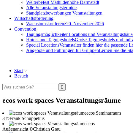
Welterbefest Mathildenhöhe Darmstadt
Alle Veranstaltungstermine
Standplatzbewerbungen Veranstaltungen
Wirtschaftsförderung
Wachstumskonferenz
20. November 2026
Convention
Tagungsmöglichkeiten
Locations und Veranstaltungshäus
Hotels und Tagungshotels
Große Tagungshotels und indiv
Special Locations
Veranstalter finden hier die passende L
Angebote und Führungen für Gruppen
Lernen Sie die S
Start
›
Besuch
ecos work spaces Veranstaltungsräume
ecos Seminarraum
3 ©Frank Schuppelius
ecos
Außenansicht ©Christian Grau