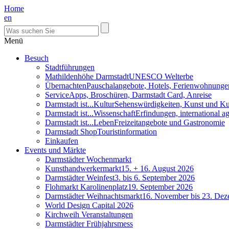
Home
en
Menü
Besuch
Stadtführungen
Mathildenhöhe Darmstadt
UNESCO Welterbe
Übernachten
Pauschalangebote, Hotels, Ferienwohnunge
Service
Apps, Broschüren, Darmstadt Card, Anreise
Darmstadt ist...Kultur
Sehenswürdigkeiten, Kunst und Ku
Darmstadt ist...Wissenschaft
Erfindungen, international 
Darmstadt ist...Leben
Freizeitangebote und Gastronomie
Darmstadt Shop
Touristinformation
Einkaufen
Events und Märkte
Darmstädter Wochenmarkt
Kunsthandwerkermarkt
15. + 16. August 2026
Darmstädter Weinfest
3. bis 6. September 2026
Flohmarkt Karolinenplatz
19. September 2026
Darmstädter Weihnachtsmarkt
16. November bis 23. De
World Design Capital 2026
Kirchweih Veranstaltungen
Darmstädter Frühjahrsmess