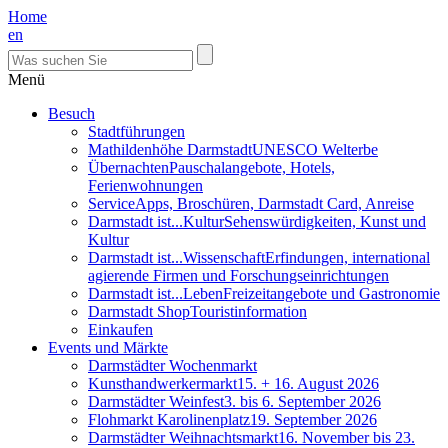
Home
en
Menü
Besuch
Stadtführungen
Mathildenhöhe Darmstadt
UNESCO Welterbe
Übernachten
Pauschalangebote, Hotels,
Ferienwohnungen
Service
Apps, Broschüren, Darmstadt Card, Anreise
Darmstadt ist...Kultur
Sehenswürdigkeiten, Kunst und
Kultur
Darmstadt ist...Wissenschaft
Erfindungen, international
agierende Firmen und Forschungseinrichtungen
Darmstadt ist...Leben
Freizeitangebote und Gastronomie
Darmstadt Shop
Touristinformation
Einkaufen
Events und Märkte
Darmstädter Wochenmarkt
Kunsthandwerkermarkt
15. + 16. August 2026
Darmstädter Weinfest
3. bis 6. September 2026
Flohmarkt Karolinenplatz
19. September 2026
Darmstädter Weihnachtsmarkt
16. November bis 23.