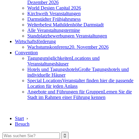
Dezember 2026
World Design Capital 2026
Kirchweih Veranstaltungen
Darmstädter Frühjahrsmess
Welterbefest Mathildenhöhe Darmstadt
Alle Veranstaltungstermine
Standplatzbewerbungen Veranstaltungen
Wirtschaftsförderung
Wachstumskonferenz
20. November 2026
Convention
Tagungsmöglichkeiten
Locations und
Veranstaltungshäuser
Hotels und Tagungshotels
Große Tagungshotels und
individuelle Häuser
Special Locations
Veranstalter finden hier die passende
Location für jeden Anlass
Angebote und Führungen für Gruppen
Lernen Sie die
Stadt im Rahmen einer Führung kennen
Start
›
Besuch