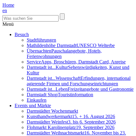
Home
en
Menü
Besuch
Stadtführungen
Mathildenhöhe Darmstadt
UNESCO Welterbe
Übernachten
Pauschalangebote, Hotels,
Ferienwohnungen
Service
Apps, Broschüren, Darmstadt Card, Anreise
Darmstadt ist...Kultur
Sehenswürdigkeiten, Kunst und
Kultur
Darmstadt ist...Wissenschaft
Erfindungen, international
agierende Firmen und Forschungseinrichtungen
Darmstadt ist...Leben
Freizeitangebote und Gastronomie
Darmstadt Shop
Touristinformation
Einkaufen
Events und Märkte
Darmstädter Wochenmarkt
Kunsthandwerkermarkt
15. + 16. August 2026
Darmstädter Weinfest
3. bis 6. September 2026
Flohmarkt Karolinenplatz
19. September 2026
Darmstädter Weihnachtsmarkt
16. November bis 23.