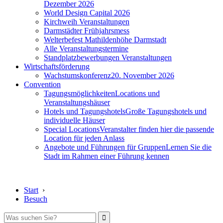
Dezember 2026
World Design Capital 2026
Kirchweih Veranstaltungen
Darmstädter Frühjahrsmess
Welterbefest Mathildenhöhe Darmstadt
Alle Veranstaltungstermine
Standplatzbewerbungen Veranstaltungen
Wirtschaftsförderung
Wachstumskonferenz
20. November 2026
Convention
Tagungsmöglichkeiten
Locations und
Veranstaltungshäuser
Hotels und Tagungshotels
Große Tagungshotels und
individuelle Häuser
Special Locations
Veranstalter finden hier die passende
Location für jeden Anlass
Angebote und Führungen für Gruppen
Lernen Sie die
Stadt im Rahmen einer Führung kennen
Start
›
Besuch