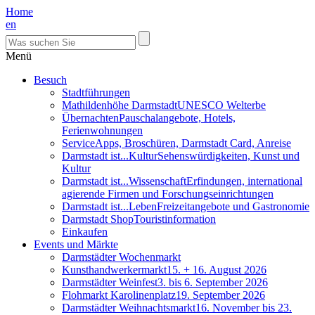
Home
en
Menü
Besuch
Stadtführungen
Mathildenhöhe Darmstadt
UNESCO Welterbe
Übernachten
Pauschalangebote, Hotels,
Ferienwohnungen
Service
Apps, Broschüren, Darmstadt Card, Anreise
Darmstadt ist...Kultur
Sehenswürdigkeiten, Kunst und
Kultur
Darmstadt ist...Wissenschaft
Erfindungen, international
agierende Firmen und Forschungseinrichtungen
Darmstadt ist...Leben
Freizeitangebote und Gastronomie
Darmstadt Shop
Touristinformation
Einkaufen
Events und Märkte
Darmstädter Wochenmarkt
Kunsthandwerkermarkt
15. + 16. August 2026
Darmstädter Weinfest
3. bis 6. September 2026
Flohmarkt Karolinenplatz
19. September 2026
Darmstädter Weihnachtsmarkt
16. November bis 23.