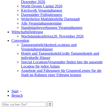
Dezember 2026
World Design Capital 2026
Kirchweih Veranstaltungen
Darmstädter Frühjahrsmess
Welterbefest Mathildenhöhe Darmstadt
Alle Veranstaltungstermine
Standplatzbewerbungen Veranstaltungen
Wirtschaftsförderung
Wachstumskonferenz
20. November 2026
Convention
Tagungsmöglichkeiten
Locations und
Veranstaltungshäuser
Hotels und Tagungshotels
Große Tagungshotels und
individuelle Häuser
Special Locations
Veranstalter finden hier die passende
Location für jeden Anlass
Angebote und Führungen für Gruppen
Lernen Sie die
Stadt im Rahmen einer Führung kennen
Start
›
Besuch