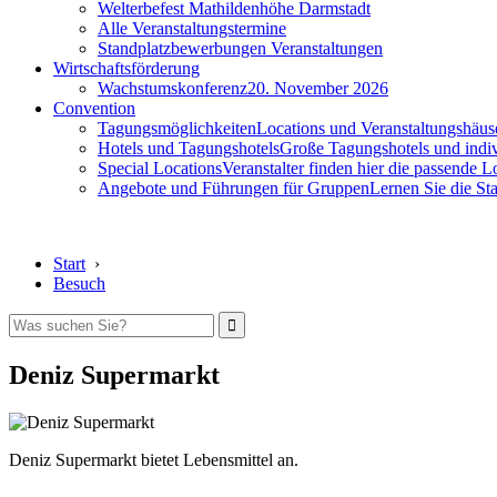
Welterbefest Mathildenhöhe Darmstadt
Alle Veranstaltungstermine
Standplatzbewerbungen Veranstaltungen
Wirtschaftsförderung
Wachstumskonferenz
20. November 2026
Convention
Tagungsmöglichkeiten
Locations und Veranstaltungshäus
Hotels und Tagungshotels
Große Tagungshotels und indiv
Special Locations
Veranstalter finden hier die passende L
Angebote und Führungen für Gruppen
Lernen Sie die S
Start
›
Besuch
Deniz Supermarkt
Deniz Supermarkt bietet Lebensmittel an.