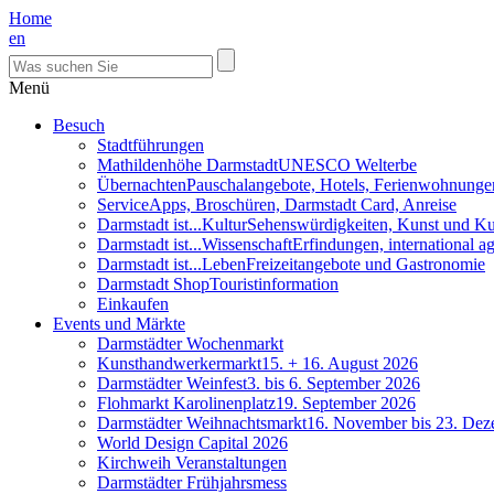
Home
en
Menü
Besuch
Stadtführungen
Mathildenhöhe Darmstadt
UNESCO Welterbe
Übernachten
Pauschalangebote, Hotels, Ferienwohnunge
Service
Apps, Broschüren, Darmstadt Card, Anreise
Darmstadt ist...Kultur
Sehenswürdigkeiten, Kunst und Ku
Darmstadt ist...Wissenschaft
Erfindungen, international 
Darmstadt ist...Leben
Freizeitangebote und Gastronomie
Darmstadt Shop
Touristinformation
Einkaufen
Events und Märkte
Darmstädter Wochenmarkt
Kunsthandwerkermarkt
15. + 16. August 2026
Darmstädter Weinfest
3. bis 6. September 2026
Flohmarkt Karolinenplatz
19. September 2026
Darmstädter Weihnachtsmarkt
16. November bis 23. De
World Design Capital 2026
Kirchweih Veranstaltungen
Darmstädter Frühjahrsmess