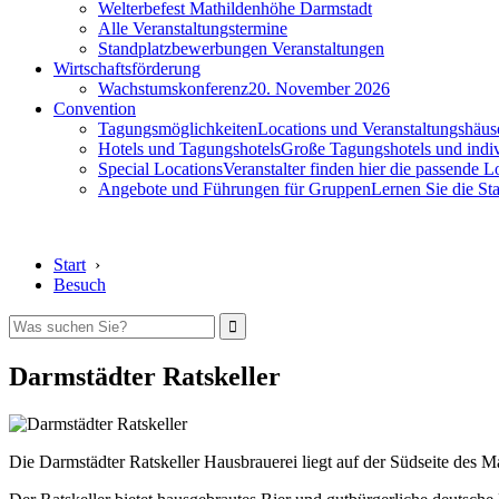
Welterbefest Mathildenhöhe Darmstadt
Alle Veranstaltungstermine
Standplatzbewerbungen Veranstaltungen
Wirtschaftsförderung
Wachstumskonferenz
20. November 2026
Convention
Tagungsmöglichkeiten
Locations und Veranstaltungshäus
Hotels und Tagungshotels
Große Tagungshotels und indiv
Special Locations
Veranstalter finden hier die passende L
Angebote und Führungen für Gruppen
Lernen Sie die S
Start
›
Besuch
Darmstädter Ratskeller
Die Darmstädter Ratskeller Hausbrauerei liegt auf der Südseite des 