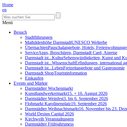
Home
en
Menü
Besuch
Stadtführungen
Mathildenhöhe Darmstadt
UNESCO Welterbe
Übernachten
Pauschalangebote, Hotels, Ferienwohnunge
Service
Apps, Broschüren, Darmstadt Card, Anreise
Darmstadt ist...Kultur
Sehenswürdigkeiten, Kunst und Ku
Darmstadt ist...Wissenschaft
Erfindungen, international 
Darmstadt ist...Leben
Freizeitangebote und Gastronomie
Darmstadt Shop
Touristinformation
Einkaufen
Events und Märkte
Darmstädter Wochenmarkt
Kunsthandwerkermarkt
15. + 16. August 2026
Darmstädter Weinfest
3. bis 6. September 2026
Flohmarkt Karolinenplatz
19. September 2026
Darmstädter Weihnachtsmarkt
16. November bis 23. De
World Design Capital 2026
Kirchweih Veranstaltungen
Darmstädter Frühjahrsmess