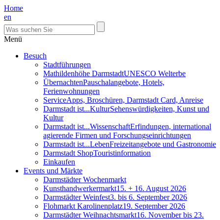
Home
en
Menü
Besuch
Stadtführungen
Mathildenhöhe Darmstadt
UNESCO Welterbe
Übernachten
Pauschalangebote, Hotels,
Ferienwohnungen
Service
Apps, Broschüren, Darmstadt Card, Anreise
Darmstadt ist...Kultur
Sehenswürdigkeiten, Kunst und
Kultur
Darmstadt ist...Wissenschaft
Erfindungen, international
agierende Firmen und Forschungseinrichtungen
Darmstadt ist...Leben
Freizeitangebote und Gastronomie
Darmstadt Shop
Touristinformation
Einkaufen
Events und Märkte
Darmstädter Wochenmarkt
Kunsthandwerkermarkt
15. + 16. August 2026
Darmstädter Weinfest
3. bis 6. September 2026
Flohmarkt Karolinenplatz
19. September 2026
Darmstädter Weihnachtsmarkt
16. November bis 23.