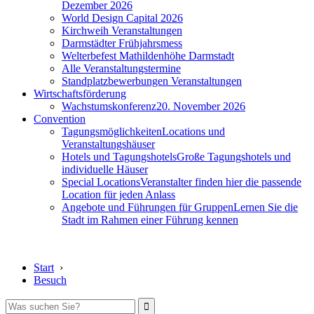
Dezember 2026
World Design Capital 2026
Kirchweih Veranstaltungen
Darmstädter Frühjahrsmess
Welterbefest Mathildenhöhe Darmstadt
Alle Veranstaltungstermine
Standplatzbewerbungen Veranstaltungen
Wirtschaftsförderung
Wachstumskonferenz
20. November 2026
Convention
Tagungsmöglichkeiten
Locations und
Veranstaltungshäuser
Hotels und Tagungshotels
Große Tagungshotels und
individuelle Häuser
Special Locations
Veranstalter finden hier die passende
Location für jeden Anlass
Angebote und Führungen für Gruppen
Lernen Sie die
Stadt im Rahmen einer Führung kennen
Start
›
Besuch