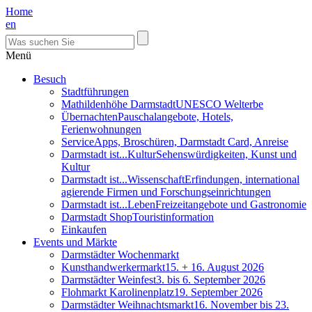
Home
en
Menü
Besuch
Stadtführungen
Mathildenhöhe Darmstadt
UNESCO Welterbe
Übernachten
Pauschalangebote, Hotels,
Ferienwohnungen
Service
Apps, Broschüren, Darmstadt Card, Anreise
Darmstadt ist...Kultur
Sehenswürdigkeiten, Kunst und
Kultur
Darmstadt ist...Wissenschaft
Erfindungen, international
agierende Firmen und Forschungseinrichtungen
Darmstadt ist...Leben
Freizeitangebote und Gastronomie
Darmstadt Shop
Touristinformation
Einkaufen
Events und Märkte
Darmstädter Wochenmarkt
Kunsthandwerkermarkt
15. + 16. August 2026
Darmstädter Weinfest
3. bis 6. September 2026
Flohmarkt Karolinenplatz
19. September 2026
Darmstädter Weihnachtsmarkt
16. November bis 23.