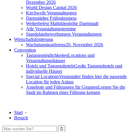
Dezember 2026
World Design Capital 2026
Kirchweih Veranstaltungen
Darmstädter Frühjahrsmess
Welterbefest Mathildenhöhe Darmstadt
Alle Veranstaltungstermine
Standplatzbewerbungen Veranstaltungen
Wirtschaftsförderung
Wachstumskonferenz
20. November 2026
Convention
Tagungsmöglichkeiten
Locations und
Veranstaltungshäuser
Hotels und Tagungshotels
Große Tagungshotels und
individuelle Häuser
Special Locations
Veranstalter finden hier die passende
Location für jeden Anlass
Angebote und Führungen für Gruppen
Lernen Sie die
Stadt im Rahmen einer Führung kennen
Start
›
Besuch