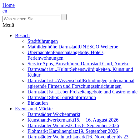
Home
en
Menü
Besuch
Stadtführungen
Mathildenhöhe Darmstadt
UNESCO Welterbe
Übernachten
Pauschalangebote, Hotels,
Ferienwohnungen
Service
Apps, Broschüren, Darmstadt Card, Anreise
Darmstadt ist...Kultur
Sehenswürdigkeiten, Kunst und
Kultur
Darmstadt ist...Wissenschaft
Erfindungen, international
agierende Firmen und Forschungseinrichtungen
Darmstadt ist...Leben
Freizeitangebote und Gastronomie
Darmstadt Shop
Touristinformation
Einkaufen
Events und Märkte
Darmstädter Wochenmarkt
Kunsthandwerkermarkt
15. + 16. August 2026
Darmstädter Weinfest
3. bis 6. September 2026
Flohmarkt Karolinenplatz
19. September 2026
Darmstädter Weihnachtsmarkt
16. November bis 23.