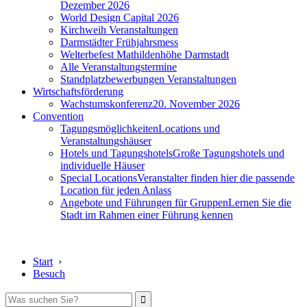
Dezember 2026
World Design Capital 2026
Kirchweih Veranstaltungen
Darmstädter Frühjahrsmess
Welterbefest Mathildenhöhe Darmstadt
Alle Veranstaltungstermine
Standplatzbewerbungen Veranstaltungen
Wirtschaftsförderung
Wachstumskonferenz
20. November 2026
Convention
Tagungsmöglichkeiten
Locations und
Veranstaltungshäuser
Hotels und Tagungshotels
Große Tagungshotels und
individuelle Häuser
Special Locations
Veranstalter finden hier die passende
Location für jeden Anlass
Angebote und Führungen für Gruppen
Lernen Sie die
Stadt im Rahmen einer Führung kennen
Start
›
Besuch