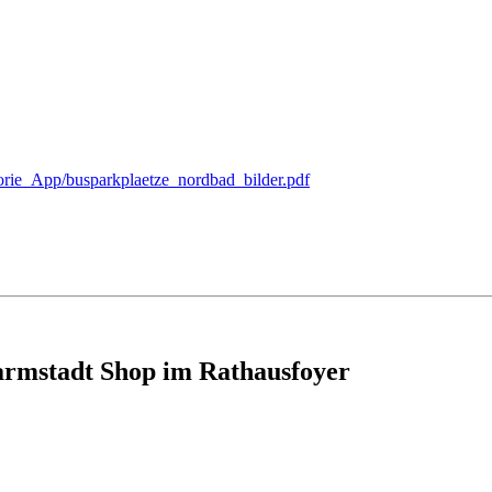
egorie_App/busparkplaetze_nordbad_bilder.pdf
armstadt Shop im Rathausfoyer