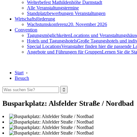
Welterbefest Mathildenhöhe Darmstadt
Alle Veranstaltungstermine
Standplatzbewerbungen Veranstaltungen
Wirtschaftsförderung
Wachstumskonferenz
20. November 2026
Convention
Tagungsmöglichkeiten
Locations und Veranstaltungshäus
Hotels und Tagungshotels
Große Tagungshotels und indiv
Special Locations
Veranstalter finden hier die passende L
Angebote und Führungen für Gruppen
Lernen Sie die S
Start
›
Besuch
Busparkplatz: Alsfelder Straße / Nordbad