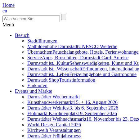
Home
en
Menü
Besuch
Stadtführungen
Mathildenhöhe Darmstadt
UNESCO Welterbe
Übernachten
Pauschalangebote, Hotels, Ferienwohnunge
Service
Apps, Broschüren, Darmstadt Card, Anreise
Darmstadt ist...Kultur
Sehenswürdigkeiten, Kunst und Ku
Darmstadt ist...Wissenschaft
Erfindungen, international 
Darmstadt ist...Leben
Freizeitangebote und Gastronomie
Darmstadt Shop
Touristinformation
Einkaufen
Events und Märkte
Darmstädter Wochenmarkt
Kunsthandwerkermarkt
15. + 16. August 2026
Darmstädter Weinfest
3. bis 6. September 2026
Flohmarkt Karolinenplatz
19. September 2026
Darmstädter Weihnachtsmarkt
16. November bis 23. De
World Design Capital 2026
Kirchweih Veranstaltungen
Darmstädter Frühjahrsmess