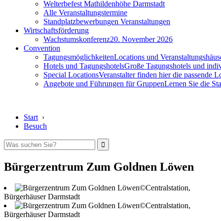
Welterbefest Mathildenhöhe Darmstadt
Alle Veranstaltungstermine
Standplatzbewerbungen Veranstaltungen
Wirtschaftsförderung
Wachstumskonferenz
20. November 2026
Convention
Tagungsmöglichkeiten
Locations und Veranstaltungshäus
Hotels und Tagungshotels
Große Tagungshotels und indiv
Special Locations
Veranstalter finden hier die passende L
Angebote und Führungen für Gruppen
Lernen Sie die S
Start
›
Besuch
Bürgerzentrum Zum Goldnen Löwen
©Centralstation,
Bürgerhäuser Darmstadt
©Centralstation,
Bürgerhäuser Darmstadt