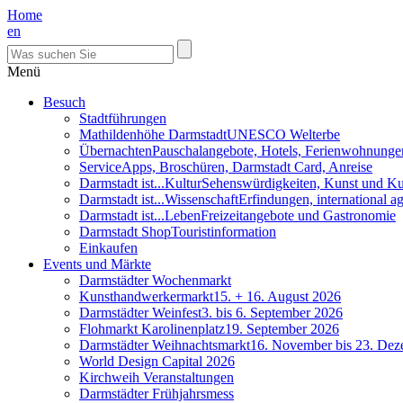
Home
en
Menü
Besuch
Stadtführungen
Mathildenhöhe Darmstadt
UNESCO Welterbe
Übernachten
Pauschalangebote, Hotels, Ferienwohnunge
Service
Apps, Broschüren, Darmstadt Card, Anreise
Darmstadt ist...Kultur
Sehenswürdigkeiten, Kunst und Ku
Darmstadt ist...Wissenschaft
Erfindungen, international 
Darmstadt ist...Leben
Freizeitangebote und Gastronomie
Darmstadt Shop
Touristinformation
Einkaufen
Events und Märkte
Darmstädter Wochenmarkt
Kunsthandwerkermarkt
15. + 16. August 2026
Darmstädter Weinfest
3. bis 6. September 2026
Flohmarkt Karolinenplatz
19. September 2026
Darmstädter Weihnachtsmarkt
16. November bis 23. De
World Design Capital 2026
Kirchweih Veranstaltungen
Darmstädter Frühjahrsmess