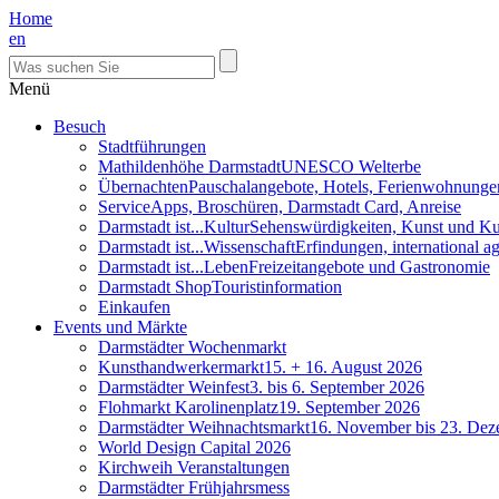
Home
en
Menü
Besuch
Stadtführungen
Mathildenhöhe Darmstadt
UNESCO Welterbe
Übernachten
Pauschalangebote, Hotels, Ferienwohnunge
Service
Apps, Broschüren, Darmstadt Card, Anreise
Darmstadt ist...Kultur
Sehenswürdigkeiten, Kunst und Ku
Darmstadt ist...Wissenschaft
Erfindungen, international 
Darmstadt ist...Leben
Freizeitangebote und Gastronomie
Darmstadt Shop
Touristinformation
Einkaufen
Events und Märkte
Darmstädter Wochenmarkt
Kunsthandwerkermarkt
15. + 16. August 2026
Darmstädter Weinfest
3. bis 6. September 2026
Flohmarkt Karolinenplatz
19. September 2026
Darmstädter Weihnachtsmarkt
16. November bis 23. De
World Design Capital 2026
Kirchweih Veranstaltungen
Darmstädter Frühjahrsmess