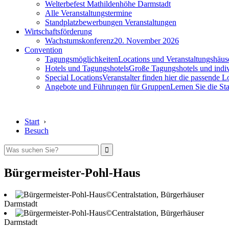
Welterbefest Mathildenhöhe Darmstadt
Alle Veranstaltungstermine
Standplatzbewerbungen Veranstaltungen
Wirtschaftsförderung
Wachstumskonferenz
20. November 2026
Convention
Tagungsmöglichkeiten
Locations und Veranstaltungshäus
Hotels und Tagungshotels
Große Tagungshotels und indiv
Special Locations
Veranstalter finden hier die passende L
Angebote und Führungen für Gruppen
Lernen Sie die S
Start
›
Besuch
Bürgermeister-Pohl-Haus
©Centralstation, Bürgerhäuser
Darmstadt
©Centralstation, Bürgerhäuser
Darmstadt