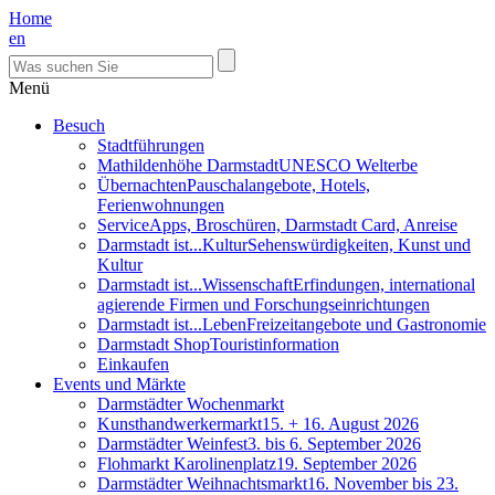
Home
en
Menü
Besuch
Stadtführungen
Mathildenhöhe Darmstadt
UNESCO Welterbe
Übernachten
Pauschalangebote, Hotels,
Ferienwohnungen
Service
Apps, Broschüren, Darmstadt Card, Anreise
Darmstadt ist...Kultur
Sehenswürdigkeiten, Kunst und
Kultur
Darmstadt ist...Wissenschaft
Erfindungen, international
agierende Firmen und Forschungseinrichtungen
Darmstadt ist...Leben
Freizeitangebote und Gastronomie
Darmstadt Shop
Touristinformation
Einkaufen
Events und Märkte
Darmstädter Wochenmarkt
Kunsthandwerkermarkt
15. + 16. August 2026
Darmstädter Weinfest
3. bis 6. September 2026
Flohmarkt Karolinenplatz
19. September 2026
Darmstädter Weihnachtsmarkt
16. November bis 23.