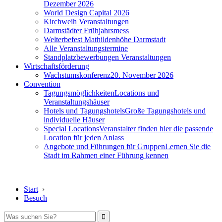
Dezember 2026
World Design Capital 2026
Kirchweih Veranstaltungen
Darmstädter Frühjahrsmess
Welterbefest Mathildenhöhe Darmstadt
Alle Veranstaltungstermine
Standplatzbewerbungen Veranstaltungen
Wirtschaftsförderung
Wachstumskonferenz
20. November 2026
Convention
Tagungsmöglichkeiten
Locations und
Veranstaltungshäuser
Hotels und Tagungshotels
Große Tagungshotels und
individuelle Häuser
Special Locations
Veranstalter finden hier die passende
Location für jeden Anlass
Angebote und Führungen für Gruppen
Lernen Sie die
Stadt im Rahmen einer Führung kennen
Start
›
Besuch