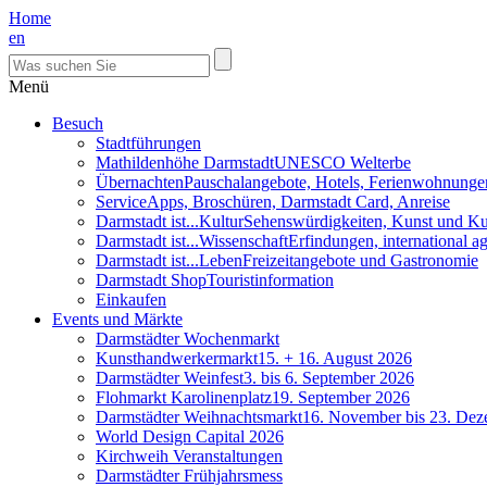
Home
en
Menü
Besuch
Stadtführungen
Mathildenhöhe Darmstadt
UNESCO Welterbe
Übernachten
Pauschalangebote, Hotels, Ferienwohnunge
Service
Apps, Broschüren, Darmstadt Card, Anreise
Darmstadt ist...Kultur
Sehenswürdigkeiten, Kunst und Ku
Darmstadt ist...Wissenschaft
Erfindungen, international 
Darmstadt ist...Leben
Freizeitangebote und Gastronomie
Darmstadt Shop
Touristinformation
Einkaufen
Events und Märkte
Darmstädter Wochenmarkt
Kunsthandwerkermarkt
15. + 16. August 2026
Darmstädter Weinfest
3. bis 6. September 2026
Flohmarkt Karolinenplatz
19. September 2026
Darmstädter Weihnachtsmarkt
16. November bis 23. De
World Design Capital 2026
Kirchweih Veranstaltungen
Darmstädter Frühjahrsmess