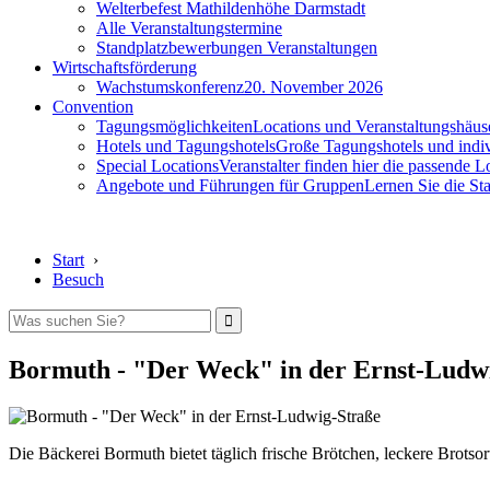
Welterbefest Mathildenhöhe Darmstadt
Alle Veranstaltungstermine
Standplatzbewerbungen Veranstaltungen
Wirtschaftsförderung
Wachstumskonferenz
20. November 2026
Convention
Tagungsmöglichkeiten
Locations und Veranstaltungshäus
Hotels und Tagungshotels
Große Tagungshotels und indiv
Special Locations
Veranstalter finden hier die passende L
Angebote und Führungen für Gruppen
Lernen Sie die S
Start
›
Besuch
Bormuth - "Der Weck" in der Ernst-Ludw
Die Bäckerei Bormuth bietet täglich frische Brötchen, leckere Brotso