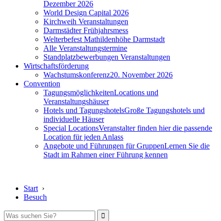
Dezember 2026
World Design Capital 2026
Kirchweih Veranstaltungen
Darmstädter Frühjahrsmess
Welterbefest Mathildenhöhe Darmstadt
Alle Veranstaltungstermine
Standplatzbewerbungen Veranstaltungen
Wirtschaftsförderung
Wachstumskonferenz
20. November 2026
Convention
Tagungsmöglichkeiten
Locations und
Veranstaltungshäuser
Hotels und Tagungshotels
Große Tagungshotels und
individuelle Häuser
Special Locations
Veranstalter finden hier die passende
Location für jeden Anlass
Angebote und Führungen für Gruppen
Lernen Sie die
Stadt im Rahmen einer Führung kennen
Start
›
Besuch