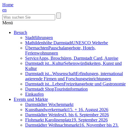
Home
en
Menü
Besuch
Stadtführungen
Mathildenhöhe Darmstadt
UNESCO Welterbe
Übernachten
Pauschalangebote, Hotels,
Ferienwohnungen
Service
Apps, Broschüren, Darmstadt Card, Anreise
Darmstadt ist...Kultur
Sehenswürdigkeiten, Kunst und
Kultur
Darmstadt ist...Wissenschaft
Erfindungen, international
agierende Firmen und Forschungseinrichtungen
Darmstadt ist...Leben
Freizeitangebote und Gastronomie
Darmstadt Shop
Touristinformation
Einkaufen
Events und Märkte
Darmstädter Wochenmarkt
Kunsthandwerkermarkt
15. + 16. August 2026
Darmstädter Weinfest
3. bis 6. September 2026
Flohmarkt Karolinenplatz
19. September 2026
Darmstädter Weihnachtsmarkt
16. November bis 23.