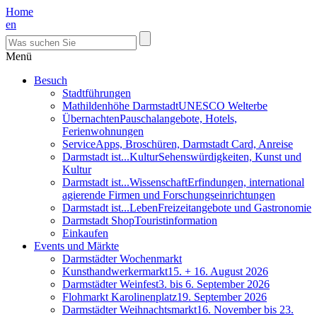
Home
en
Menü
Besuch
Stadtführungen
Mathildenhöhe Darmstadt
UNESCO Welterbe
Übernachten
Pauschalangebote, Hotels,
Ferienwohnungen
Service
Apps, Broschüren, Darmstadt Card, Anreise
Darmstadt ist...Kultur
Sehenswürdigkeiten, Kunst und
Kultur
Darmstadt ist...Wissenschaft
Erfindungen, international
agierende Firmen und Forschungseinrichtungen
Darmstadt ist...Leben
Freizeitangebote und Gastronomie
Darmstadt Shop
Touristinformation
Einkaufen
Events und Märkte
Darmstädter Wochenmarkt
Kunsthandwerkermarkt
15. + 16. August 2026
Darmstädter Weinfest
3. bis 6. September 2026
Flohmarkt Karolinenplatz
19. September 2026
Darmstädter Weihnachtsmarkt
16. November bis 23.