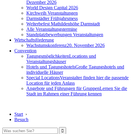
Dezember 2026
World Design Capital 2026
Kirchweih Veranstaltungen
Darmstädter Frühjahrsmess
Welterbefest Mathildenhöhe Darmstadt
Alle Veranstaltungstermine
Standplatzbewerbungen Veranstaltungen
Wirtschaftsförderung
Wachstumskonferenz
20. November 2026
Convention
Tagungsmöglichkeiten
Locations und
Veranstaltungshäuser
Hotels und Tagungshotels
Große Tagungshotels und
individuelle Häuser
Special Locations
Veranstalter finden hier die passende
Location für jeden Anlass
Angebote und Führungen für Gruppen
Lernen Sie die
Stadt im Rahmen einer Führung kennen
Start
›
Besuch