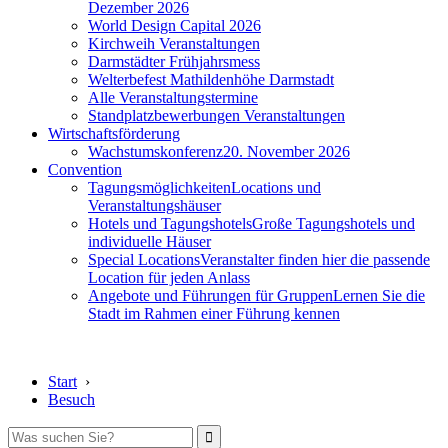
Dezember 2026
World Design Capital 2026
Kirchweih Veranstaltungen
Darmstädter Frühjahrsmess
Welterbefest Mathildenhöhe Darmstadt
Alle Veranstaltungstermine
Standplatzbewerbungen Veranstaltungen
Wirtschaftsförderung
Wachstumskonferenz
20. November 2026
Convention
Tagungsmöglichkeiten
Locations und
Veranstaltungshäuser
Hotels und Tagungshotels
Große Tagungshotels und
individuelle Häuser
Special Locations
Veranstalter finden hier die passende
Location für jeden Anlass
Angebote und Führungen für Gruppen
Lernen Sie die
Stadt im Rahmen einer Führung kennen
Start
›
Besuch