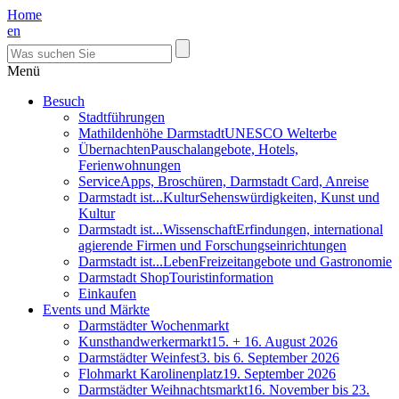
Home
en
Menü
Besuch
Stadtführungen
Mathildenhöhe Darmstadt
UNESCO Welterbe
Übernachten
Pauschalangebote, Hotels,
Ferienwohnungen
Service
Apps, Broschüren, Darmstadt Card, Anreise
Darmstadt ist...Kultur
Sehenswürdigkeiten, Kunst und
Kultur
Darmstadt ist...Wissenschaft
Erfindungen, international
agierende Firmen und Forschungseinrichtungen
Darmstadt ist...Leben
Freizeitangebote und Gastronomie
Darmstadt Shop
Touristinformation
Einkaufen
Events und Märkte
Darmstädter Wochenmarkt
Kunsthandwerkermarkt
15. + 16. August 2026
Darmstädter Weinfest
3. bis 6. September 2026
Flohmarkt Karolinenplatz
19. September 2026
Darmstädter Weihnachtsmarkt
16. November bis 23.