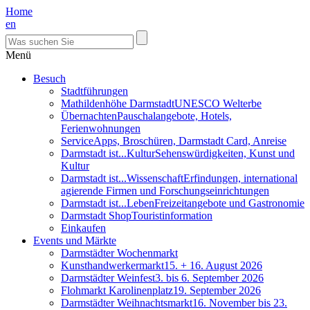
Home
en
Menü
Besuch
Stadtführungen
Mathildenhöhe Darmstadt
UNESCO Welterbe
Übernachten
Pauschalangebote, Hotels,
Ferienwohnungen
Service
Apps, Broschüren, Darmstadt Card, Anreise
Darmstadt ist...Kultur
Sehenswürdigkeiten, Kunst und
Kultur
Darmstadt ist...Wissenschaft
Erfindungen, international
agierende Firmen und Forschungseinrichtungen
Darmstadt ist...Leben
Freizeitangebote und Gastronomie
Darmstadt Shop
Touristinformation
Einkaufen
Events und Märkte
Darmstädter Wochenmarkt
Kunsthandwerkermarkt
15. + 16. August 2026
Darmstädter Weinfest
3. bis 6. September 2026
Flohmarkt Karolinenplatz
19. September 2026
Darmstädter Weihnachtsmarkt
16. November bis 23.