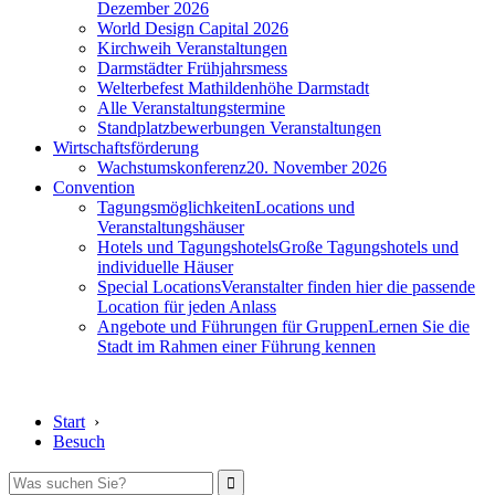
Dezember 2026
World Design Capital 2026
Kirchweih Veranstaltungen
Darmstädter Frühjahrsmess
Welterbefest Mathildenhöhe Darmstadt
Alle Veranstaltungstermine
Standplatzbewerbungen Veranstaltungen
Wirtschaftsförderung
Wachstumskonferenz
20. November 2026
Convention
Tagungsmöglichkeiten
Locations und
Veranstaltungshäuser
Hotels und Tagungshotels
Große Tagungshotels und
individuelle Häuser
Special Locations
Veranstalter finden hier die passende
Location für jeden Anlass
Angebote und Führungen für Gruppen
Lernen Sie die
Stadt im Rahmen einer Führung kennen
Start
›
Besuch