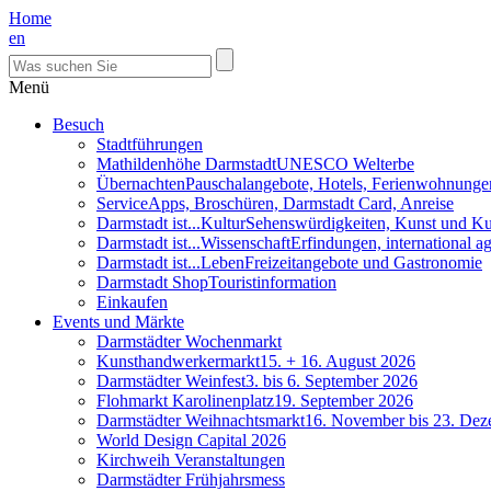
Home
en
Menü
Besuch
Stadtführungen
Mathildenhöhe Darmstadt
UNESCO Welterbe
Übernachten
Pauschalangebote, Hotels, Ferienwohnunge
Service
Apps, Broschüren, Darmstadt Card, Anreise
Darmstadt ist...Kultur
Sehenswürdigkeiten, Kunst und Ku
Darmstadt ist...Wissenschaft
Erfindungen, international 
Darmstadt ist...Leben
Freizeitangebote und Gastronomie
Darmstadt Shop
Touristinformation
Einkaufen
Events und Märkte
Darmstädter Wochenmarkt
Kunsthandwerkermarkt
15. + 16. August 2026
Darmstädter Weinfest
3. bis 6. September 2026
Flohmarkt Karolinenplatz
19. September 2026
Darmstädter Weihnachtsmarkt
16. November bis 23. De
World Design Capital 2026
Kirchweih Veranstaltungen
Darmstädter Frühjahrsmess