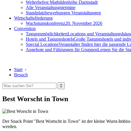
Welterbefest Mathildenhöhe Darmstadt
Alle Veranstaltungstermine
Standplatzbewerbungen Veranstaltungen
Wirtschaftsförderung
Wachstumskonferenz
20. November 2026
Convention
Tagungsmöglichkeiten
Locations und Veranstaltungshäus
Hotels und Tagungshotels
Große Tagungshotels und indiv
Special Locations
Veranstalter finden hier die passende L
Angebote und Führungen für Gruppen
Lernen Sie die S
Start
›
Besuch
Best Worscht in Town
Der Snack Point "Best Wortscht in Town" ist der kleine Wurst-Imbiss
werden.