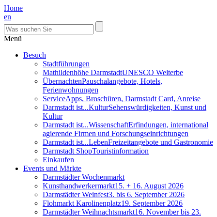
Home
en
Menü
Besuch
Stadtführungen
Mathildenhöhe Darmstadt
UNESCO Welterbe
Übernachten
Pauschalangebote, Hotels,
Ferienwohnungen
Service
Apps, Broschüren, Darmstadt Card, Anreise
Darmstadt ist...Kultur
Sehenswürdigkeiten, Kunst und
Kultur
Darmstadt ist...Wissenschaft
Erfindungen, international
agierende Firmen und Forschungseinrichtungen
Darmstadt ist...Leben
Freizeitangebote und Gastronomie
Darmstadt Shop
Touristinformation
Einkaufen
Events und Märkte
Darmstädter Wochenmarkt
Kunsthandwerkermarkt
15. + 16. August 2026
Darmstädter Weinfest
3. bis 6. September 2026
Flohmarkt Karolinenplatz
19. September 2026
Darmstädter Weihnachtsmarkt
16. November bis 23.