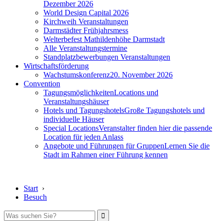
Dezember 2026
World Design Capital 2026
Kirchweih Veranstaltungen
Darmstädter Frühjahrsmess
Welterbefest Mathildenhöhe Darmstadt
Alle Veranstaltungstermine
Standplatzbewerbungen Veranstaltungen
Wirtschaftsförderung
Wachstumskonferenz
20. November 2026
Convention
Tagungsmöglichkeiten
Locations und
Veranstaltungshäuser
Hotels und Tagungshotels
Große Tagungshotels und
individuelle Häuser
Special Locations
Veranstalter finden hier die passende
Location für jeden Anlass
Angebote und Führungen für Gruppen
Lernen Sie die
Stadt im Rahmen einer Führung kennen
Start
›
Besuch