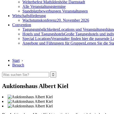
Welterbefest Mathildenhöhe Darmstadt
Alle Veranstaltungstermine
Standplatzbewerbungen Veranstaltungen
Wirtschaftsförderung
Wachstumskonferenz
20. November 2026
Convention
Tagungsmöglichkeiten
Locations und Veranstaltungshäus
Hotels und Tagungshotels
Große Tagungshotels und indiv
Special Locations
Veranstalter finden hier die passende L
Angebote und Führungen für Gruppen
Lernen Sie die S
Start
›
Besuch
Auktionshaus Albert Kiel