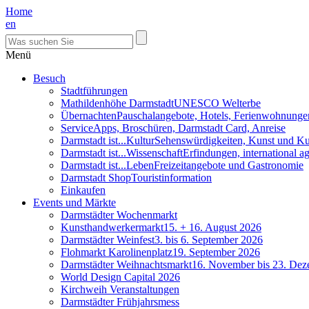
Home
en
Menü
Besuch
Stadtführungen
Mathildenhöhe Darmstadt
UNESCO Welterbe
Übernachten
Pauschalangebote, Hotels, Ferienwohnunge
Service
Apps, Broschüren, Darmstadt Card, Anreise
Darmstadt ist...Kultur
Sehenswürdigkeiten, Kunst und Ku
Darmstadt ist...Wissenschaft
Erfindungen, international 
Darmstadt ist...Leben
Freizeitangebote und Gastronomie
Darmstadt Shop
Touristinformation
Einkaufen
Events und Märkte
Darmstädter Wochenmarkt
Kunsthandwerkermarkt
15. + 16. August 2026
Darmstädter Weinfest
3. bis 6. September 2026
Flohmarkt Karolinenplatz
19. September 2026
Darmstädter Weihnachtsmarkt
16. November bis 23. De
World Design Capital 2026
Kirchweih Veranstaltungen
Darmstädter Frühjahrsmess