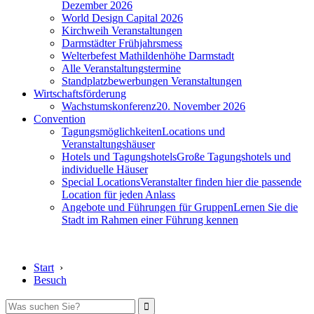
Dezember 2026
World Design Capital 2026
Kirchweih Veranstaltungen
Darmstädter Frühjahrsmess
Welterbefest Mathildenhöhe Darmstadt
Alle Veranstaltungstermine
Standplatzbewerbungen Veranstaltungen
Wirtschaftsförderung
Wachstumskonferenz
20. November 2026
Convention
Tagungsmöglichkeiten
Locations und
Veranstaltungshäuser
Hotels und Tagungshotels
Große Tagungshotels und
individuelle Häuser
Special Locations
Veranstalter finden hier die passende
Location für jeden Anlass
Angebote und Führungen für Gruppen
Lernen Sie die
Stadt im Rahmen einer Führung kennen
Start
›
Besuch