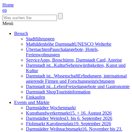
Home
en
Menü
Besuch
Stadtführungen
Mathildenhöhe Darmstadt
UNESCO Welterbe
Übernachten
Pauschalangebote, Hotels,
Ferienwohnungen
Service
Apps, Broschüren, Darmstadt Card, Anreise
Darmstadt ist...Kultur
Sehenswürdigkeiten, Kunst und
Kultur
Darmstadt ist...Wissenschaft
Erfindungen, international
agierende Firmen und Forschungseinrichtungen
Darmstadt ist...Leben
Freizeitangebote und Gastronomie
Darmstadt Shop
Touristinformation
Einkaufen
Events und Märkte
Darmstädter Wochenmarkt
Kunsthandwerkermarkt
15. + 16. August 2026
Darmstädter Weinfest
3. bis 6. September 2026
Flohmarkt Karolinenplatz
19. September 2026
Darmstädter Weihnachtsmarkt
16. November bis 23.