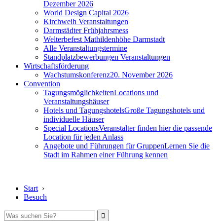
Dezember 2026
World Design Capital 2026
Kirchweih Veranstaltungen
Darmstädter Frühjahrsmess
Welterbefest Mathildenhöhe Darmstadt
Alle Veranstaltungstermine
Standplatzbewerbungen Veranstaltungen
Wirtschaftsförderung
Wachstumskonferenz
20. November 2026
Convention
Tagungsmöglichkeiten
Locations und
Veranstaltungshäuser
Hotels und Tagungshotels
Große Tagungshotels und
individuelle Häuser
Special Locations
Veranstalter finden hier die passende
Location für jeden Anlass
Angebote und Führungen für Gruppen
Lernen Sie die
Stadt im Rahmen einer Führung kennen
Start
›
Besuch