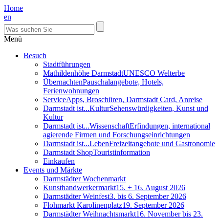
Home
en
Menü
Besuch
Stadtführungen
Mathildenhöhe Darmstadt
UNESCO Welterbe
Übernachten
Pauschalangebote, Hotels,
Ferienwohnungen
Service
Apps, Broschüren, Darmstadt Card, Anreise
Darmstadt ist...Kultur
Sehenswürdigkeiten, Kunst und
Kultur
Darmstadt ist...Wissenschaft
Erfindungen, international
agierende Firmen und Forschungseinrichtungen
Darmstadt ist...Leben
Freizeitangebote und Gastronomie
Darmstadt Shop
Touristinformation
Einkaufen
Events und Märkte
Darmstädter Wochenmarkt
Kunsthandwerkermarkt
15. + 16. August 2026
Darmstädter Weinfest
3. bis 6. September 2026
Flohmarkt Karolinenplatz
19. September 2026
Darmstädter Weihnachtsmarkt
16. November bis 23.