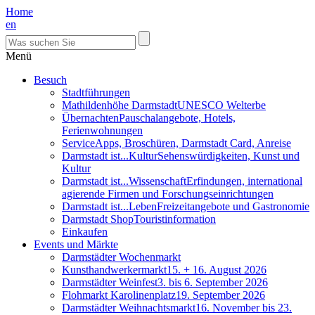
Home
en
Menü
Besuch
Stadtführungen
Mathildenhöhe Darmstadt
UNESCO Welterbe
Übernachten
Pauschalangebote, Hotels,
Ferienwohnungen
Service
Apps, Broschüren, Darmstadt Card, Anreise
Darmstadt ist...Kultur
Sehenswürdigkeiten, Kunst und
Kultur
Darmstadt ist...Wissenschaft
Erfindungen, international
agierende Firmen und Forschungseinrichtungen
Darmstadt ist...Leben
Freizeitangebote und Gastronomie
Darmstadt Shop
Touristinformation
Einkaufen
Events und Märkte
Darmstädter Wochenmarkt
Kunsthandwerkermarkt
15. + 16. August 2026
Darmstädter Weinfest
3. bis 6. September 2026
Flohmarkt Karolinenplatz
19. September 2026
Darmstädter Weihnachtsmarkt
16. November bis 23.