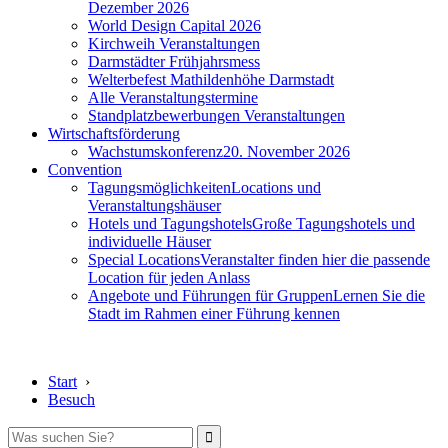
Dezember 2026
World Design Capital 2026
Kirchweih Veranstaltungen
Darmstädter Frühjahrsmess
Welterbefest Mathildenhöhe Darmstadt
Alle Veranstaltungstermine
Standplatzbewerbungen Veranstaltungen
Wirtschaftsförderung
Wachstumskonferenz
20. November 2026
Convention
Tagungsmöglichkeiten
Locations und
Veranstaltungshäuser
Hotels und Tagungshotels
Große Tagungshotels und
individuelle Häuser
Special Locations
Veranstalter finden hier die passende
Location für jeden Anlass
Angebote und Führungen für Gruppen
Lernen Sie die
Stadt im Rahmen einer Führung kennen
Start
›
Besuch