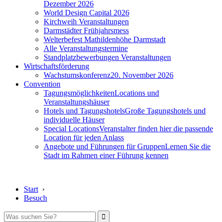
Dezember 2026
World Design Capital 2026
Kirchweih Veranstaltungen
Darmstädter Frühjahrsmess
Welterbefest Mathildenhöhe Darmstadt
Alle Veranstaltungstermine
Standplatzbewerbungen Veranstaltungen
Wirtschaftsförderung
Wachstumskonferenz
20. November 2026
Convention
Tagungsmöglichkeiten
Locations und
Veranstaltungshäuser
Hotels und Tagungshotels
Große Tagungshotels und
individuelle Häuser
Special Locations
Veranstalter finden hier die passende
Location für jeden Anlass
Angebote und Führungen für Gruppen
Lernen Sie die
Stadt im Rahmen einer Führung kennen
Start
›
Besuch