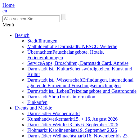
Home
en
Menü
Besuch
Stadtführungen
Mathildenhöhe Darmstadt
UNESCO Welterbe
Übernachten
Pauschalangebote, Hotels,
Ferienwohnungen
Service
Apps, Broschüren, Darmstadt Card, Anreise
Darmstadt ist...Kultur
Sehenswürdigkeiten, Kunst und
Kultur
Darmstadt ist...Wissenschaft
Erfindungen, international
agierende Firmen und Forschungseinrichtungen
Darmstadt ist...Leben
Freizeitangebote und Gastronomie
Darmstadt Shop
Touristinformation
Einkaufen
Events und Märkte
Darmstädter Wochenmarkt
Kunsthandwerkermarkt
15. + 16. August 2026
Darmstädter Weinfest
3. bis 6. September 2026
Flohmarkt Karolinenplatz
19. September 2026
Darmstädter Weihnachtsmarkt
16. November bis 23.