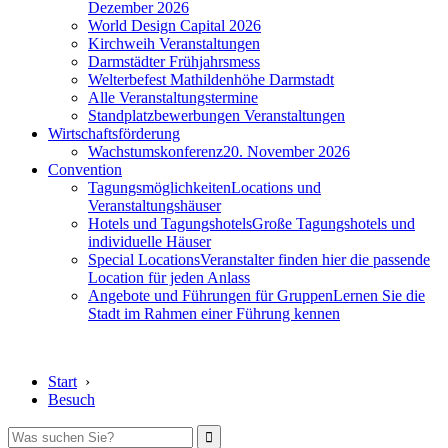
Dezember 2026
World Design Capital 2026
Kirchweih Veranstaltungen
Darmstädter Frühjahrsmess
Welterbefest Mathildenhöhe Darmstadt
Alle Veranstaltungstermine
Standplatzbewerbungen Veranstaltungen
Wirtschaftsförderung
Wachstumskonferenz
20. November 2026
Convention
Tagungsmöglichkeiten
Locations und
Veranstaltungshäuser
Hotels und Tagungshotels
Große Tagungshotels und
individuelle Häuser
Special Locations
Veranstalter finden hier die passende
Location für jeden Anlass
Angebote und Führungen für Gruppen
Lernen Sie die
Stadt im Rahmen einer Führung kennen
Start
›
Besuch