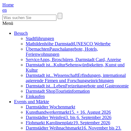
Home
en
Menü
Besuch
Stadtführungen
Mathildenhöhe Darmstadt
UNESCO Welterbe
Übernachten
Pauschalangebote, Hotels,
Ferienwohnungen
Service
Apps, Broschüren, Darmstadt Card, Anreise
Darmstadt ist...Kultur
Sehenswürdigkeiten, Kunst und
Kultur
Darmstadt ist...Wissenschaft
Erfindungen, international
agierende Firmen und Forschungseinrichtungen
Darmstadt ist...Leben
Freizeitangebote und Gastronomie
Darmstadt Shop
Touristinformation
Einkaufen
Events und Märkte
Darmstädter Wochenmarkt
Kunsthandwerkermarkt
15. + 16. August 2026
Darmstädter Weinfest
3. bis 6. September 2026
Flohmarkt Karolinenplatz
19. September 2026
Darmstädter Weihnachtsmarkt
16. November bis 23.