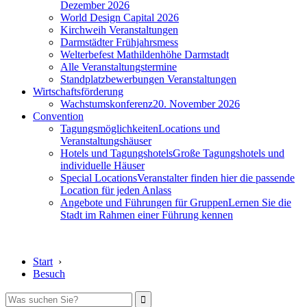
Dezember 2026
World Design Capital 2026
Kirchweih Veranstaltungen
Darmstädter Frühjahrsmess
Welterbefest Mathildenhöhe Darmstadt
Alle Veranstaltungstermine
Standplatzbewerbungen Veranstaltungen
Wirtschaftsförderung
Wachstumskonferenz
20. November 2026
Convention
Tagungsmöglichkeiten
Locations und
Veranstaltungshäuser
Hotels und Tagungshotels
Große Tagungshotels und
individuelle Häuser
Special Locations
Veranstalter finden hier die passende
Location für jeden Anlass
Angebote und Führungen für Gruppen
Lernen Sie die
Stadt im Rahmen einer Führung kennen
Start
›
Besuch