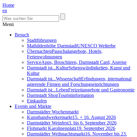
Home
en
Menü
Besuch
Stadtführungen
Mathildenhöhe Darmstadt
UNESCO Welterbe
Übernachten
Pauschalangebote, Hotels,
Ferienwohnungen
Service
Apps, Broschüren, Darmstadt Card, Anreise
Darmstadt ist...Kultur
Sehenswürdigkeiten, Kunst und
Kultur
Darmstadt ist...Wissenschaft
Erfindungen, international
agierende Firmen und Forschungseinrichtungen
Darmstadt ist...Leben
Freizeitangebote und Gastronomie
Darmstadt Shop
Touristinformation
Einkaufen
Events und Märkte
Darmstädter Wochenmarkt
Kunsthandwerkermarkt
15. + 16. August 2026
Darmstädter Weinfest
3. bis 6. September 2026
Flohmarkt Karolinenplatz
19. September 2026
Darmstädter Weihnachtsmarkt
16. November bis 23.